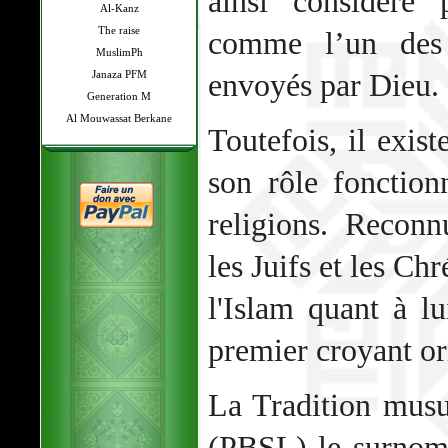
ainsi considéré 
Al-Kanz
The raise
comme l’un des 
MuslimPh
envoyés par Dieu.
Janaza PFM
Generation M
Al Mouwassat Berkane
Toutefois, il exis
son rôle fonctio
religions. Recon
les Juifs et les Ch
l'Islam quant à l
premier croyant or
La Tradition mus
(PBSL) le surno