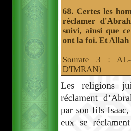
68. Certes les hom
réclamer d'Abrah
suivi, ainsi que c
ont la foi. Et Allah 
Sourate 3 : A
D'IMRAN)
Les religions ju
réclament d’Abr
par son fils Isaac
eux se réclamen