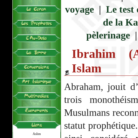
voyage
|
Le test 
de la Ka
pèlerinage
Ibrahim (
Islam
Abraham, jouit d’
trois monothéism
Musulmans reconn
statut prophétique
Aslim