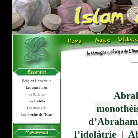
Religion Universelle
Les cinq piliers
Abra
Le St Coran
Les Hadiths
monothéi
Les dates clés
Les Interdits de l'Islam
d’Abraham
l’idolâtrie
|
Ab