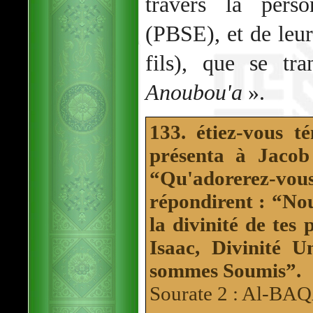
travers la pers
(PBSE), et de leu
fils), que se tr
Anoubou'a
».
133. étiez-vous 
présenta à Jacob 
“Qu'adorerez-vo
répondirent : “Nou
la divinité de tes
Isaac, Divinité U
sommes Soumis”.
Sourate 2 : Al-B