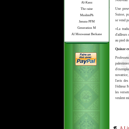
Nouveau T
Al-Kanz
Une preuv
The raise
Suisse, pu
MuslimPh
se vend pa
Janaza PFM
Generation M
«La tradu
Al Mouwassat Berkane
d'ailleur
au pied de
Quinze e
Professeu
palestinie
d'exempla
novatrice,
l'avis des
l'éditeur 
les verset
veulent m
A Li