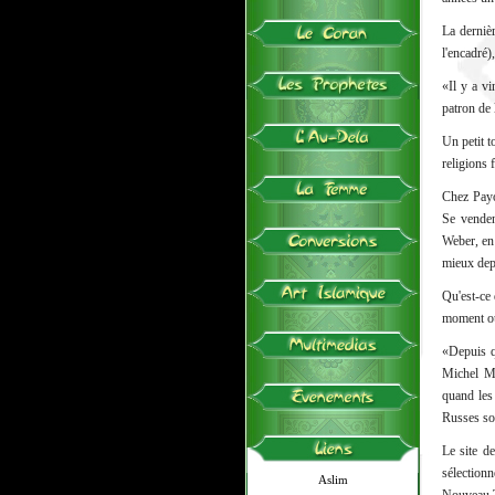
La derniè
l'encadré)
«Il y a vi
patron de 
Un petit t
religions f
Chez Payot
Se venden
Weber, en 
mieux depu
Qu'est-ce 
moment où 
«Depuis qu
Michel Mo
quand les 
Russes so
Le site de
sélectionn
Aslim