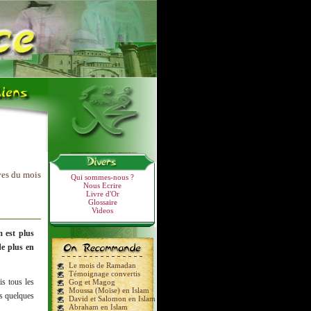
ves du mois
Qui sommes-nous ?
Nous Ecrire
Livre d'Or
Glossaire
Videos
m est plus
de plus en
Le mois de Ramadan
Témoignage convertis
is tous les
Gog et Magog
Moussa (Moïse) en Islam
is quelques
David et Salomon en Islam
Abraham en Islam