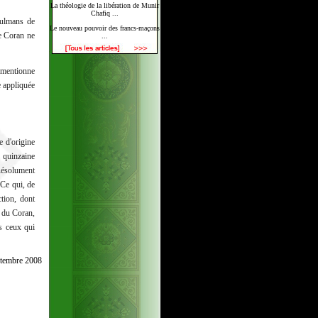
La théologie de la libération de Munir
Chafiq ...
sulmans de
Le nouveau pouvoir des francs-maçons
le Coran ne
...
 mentionne
e appliquée
 d'origine
e quinzaine
Résolument
 Ce qui, de
ction, dont
s du Coran,
us ceux qui
ptembre 2008