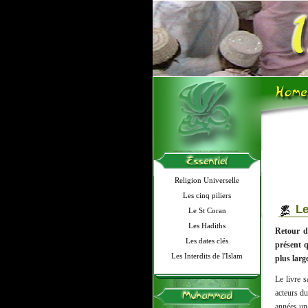
Religion Universelle
Les cinq piliers
Le
Le St Coran
Les Hadiths
Retour du
Les dates clés
présent q
Les Interdits de l'Islam
plus lar
Le livre s
acteurs du
années un