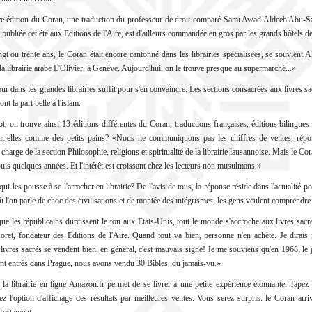
re édition du Coran, une traduction du professeur de droit comparé Sami Awad Aldeeb Abu-Sah
, publiée cet été aux Editions de l'Aire, est d'ailleurs commandée en gros par les grands hôtels de
ngt ou trente ans, le Coran était encore cantonné dans les librairies spécialisées, se souvient Al
la librairie arabe L'Olivier, à Genève. Aujourd'hui, on le trouve presque au supermarché...»
our dans les grandes librairies suffit pour s'en convaincre. Les sections consacrées aux livres sa
ont la part belle à l'islam.
, on trouve ainsi 13 éditions différentes du Coran, traductions françaises, éditions bilingues
t-elles comme des petits pains? «Nous ne communiquons pas les chiffres de ventes, rép
charge de la section Philosophie, religions et spiritualité de la librairie lausannoise. Mais le Co
is quelques années. Et l'intérêt est croissant chez les lecteurs non musulmans.»
qui les pousse à se l'arracher en librairie? De l'avis de tous, la réponse réside dans l'actualité po
l'on parle de choc des civilisations et de montée des intégrismes, les gens veulent comprendre
e les républicains durcissent le ton aux Etats-Unis, tout le monde s'accroche aux livres sacr
ret, fondateur des Editions de l'Aire. Quand tout va bien, personne n'en achète. Je dirai
livres sacrés se vendent bien, en général, c'est mauvais signe! Je me souviens qu'en 1968, le 
nt entrés dans Prague, nous avons vendu 30 Bibles, du jamais-vu.»
 la librairie en ligne Amazon.fr permet de se livrer à une petite expérience étonnante: Tapez
ez l'option d'affichage des résultats par meilleures ventes. Vous serez surpris: le Coran arri