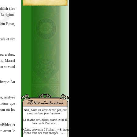
lieh (lire
 la région.
ain Bittar,
crés et aux
 ou arabes.
ond Marcel
ran se vend
litique. Au
.
és, analyse
s même que
jour où les
Non, boire un verre de vin par jour
n’est pas bon pour la santé ...
Le mythe de Charles Martel et de la
bataille de Poitiers ...
 «Bible» et
Océane, convertie à l’islam : « Si nous
ve avant le
étions tous des fous enragés... » ...