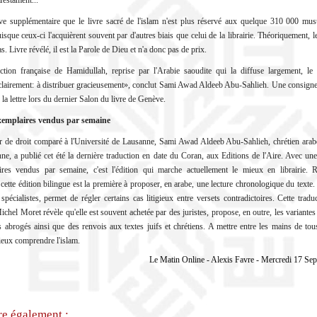
estament...
e supplémentaire que le livre sacré de l'islam n'est plus réservé aux quelque 310 000 mu
isque ceux-ci l'acquièrent souvent par d'autres biais que celui de la librairie. Théoriquement, 
s. Livre révélé, il est la Parole de Dieu et n'a donc pas de prix.
ction française de Hamidullah, reprise par l'Arabie saoudite qui la diffuse largement, le
s clairement: à distribuer gracieusement», conclut Sami Awad Aldeeb Abu-Sahlieh. Une consign
 la lettre lors du dernier Salon du livre de Genève.
xemplaires vendus par semaine
r de droit comparé à l'Université de Lausanne, Sami Awad Aldeeb Abu-Sahlieh, chrétien arabe
nne, a publié cet été la dernière traduction en date du Coran, aux Editions de l'Aire. Avec un
ires vendus par semaine, c'est l'édition qui marche actuellement le mieux en librairie. 
 cette édition bilingue est la première à proposer, en arabe, une lecture chronologique du texte.
 spécialistes, permet de régler certains cas litigieux entre versets contradictoires. Cette tradu
Michel Moret révèle qu'elle est souvent achetée par des juristes, propose, en outre, les variante
s abrogés ainsi que des renvois aux textes juifs et chrétiens. A mettre entre les mains de to
ieux comprendre l'islam.
Le Matin Online - Alexis Favre - Mercredi 17 Se
re également :