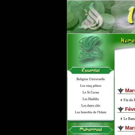
Religion Universelle
Les cinq piliers
Mar
Le St Coran
Les Hadiths
Fin du 
Les dates clés
Févr
Les Interdits de l'Islam
Le Rama
Mar