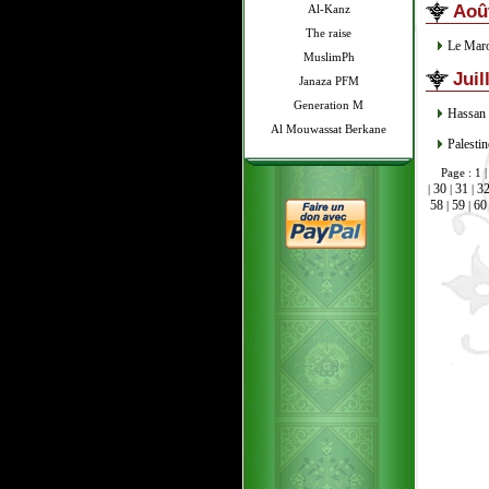
Aoû
Al-Kanz
The raise
Le Maro
MuslimPh
Juil
Janaza PFM
Generation M
Hassan 
Al Mouwassat Berkane
Palesti
Page : 1 
30
31
3
|
|
|
58
59
60
|
|