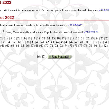
t 2022
c prêt à accueillir un imam menacé d’expulsion par la France, selon Gérald Darmanin
- 02/08/
let 2022
Iquioussen, imam accusé de tenir des « discours haineux »
- 28/07/2022
ne. À Paris, Mahmoud Abbas demande l’application du droit international
- 21/07/2022
2
3
4
5
6
7
8
9
10
11
12
13
14
15
16
17
18
19
20
21
22
23
24
25
26
|
|
|
|
|
|
|
|
|
|
|
|
|
|
|
|
|
|
|
|
|
|
|
|
|
2
33
34
35
36
37
38
39
40
41
42
43
44
45
46
47
48
49
50
51
52
53
54
|
|
|
|
|
|
|
|
|
|
|
|
|
|
|
|
|
|
|
|
|
|
61
62
63
64
65
66
67
68
69
70
71
72
73
74
75
76
77
78
79
80
81
82
|
|
|
|
|
|
|
|
|
|
|
|
|
|
|
|
|
|
|
|
|
|
|
86
87
Page Suivante
|