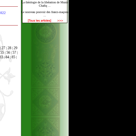
La théologie de la libération de Munir
Chafiq ...
Le nouveau pouvoir des francs-maçons
2022
...
27
28
29
|
|
|
55
56
57
|
|
|
|
83
84
85
|
|
|