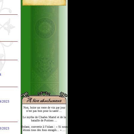
4
4/2023
Non, boire un verre de vin par jour
n’est pas bon pour la santé ...
Le mythe de Charles Martel et de la
bataille de Poitiers ...
Océane, convertie à l’islam : « Si nous
3/2023
étions tous des fous enragés... » ...