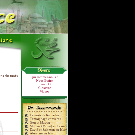
ves du mois
Qui sommes-nous ?
Nous Ecrire
Livre d'Or
Glossaire
Videos
Le mois de Ramadan
Témoignage convertis
Gog et Magog
Moussa (Moïse) en Islam
David et Salomon en Islam
Abraham en Islam