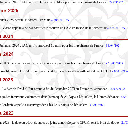
Ramadan 2025 : l'Aïd al-Fitr Dimanche 30 Mars pour les musulmans de France
- 29/03/2025
ier 2025
dan 2025 débute le Samedi 1er Mars
- 28/02/2025
u Maroc appelle à ne pas sacrifier le mouton de l’Aïd en raison de la sécheresse
- 27/02/2025
l 2024
Ramadan 2024 : l'Aïd al-Fitr mercredi 10 avril pour les musulmans de France
- 09/04/2024
s 2024
 2024 : une seule date de début annoncée pour tous les musulmans de France
- 10/03/2024
sraël-Hamas : les Palestiniens accusent les Israéliens d’« apartheid » devant la CIJ
- 10/03/202
l 2023
 - La date de l’Aïd el-Fitr actant la fin du Ramadan 2023 en France est annoncée
- 20/04/2023
: la police intervient violemment dans la mosquée Al-Aqsa à Jérusalem, le Hamas dénonce
- 05/0
e Jordanie appelle à « sauvegarder » les lieux saints de Jérusalem
- 03/04/2023
s 2023
 2023 : la date du début du mois du jeûne annoncée par le CFCM, exit la Nuit du doute
- 21/0