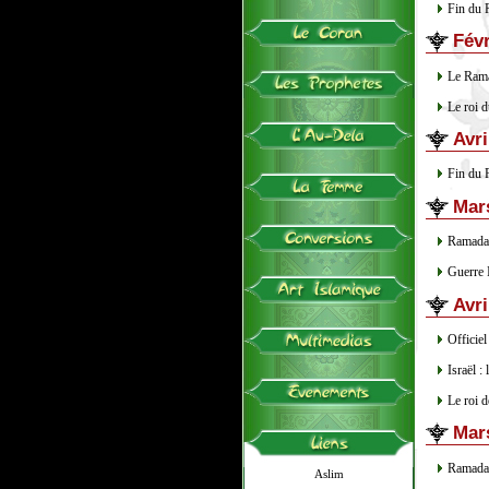
Fin du 
Févr
Le Rama
Le roi d
Avri
Fin du 
Mar
Ramadan
Guerre I
Avri
Officiel
Israël 
Le roi d
Mar
Ramadan
Aslim