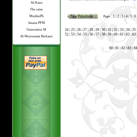
Al-Kanz
The raise
MuslimPh
Page Précédente
1
2
3
4
5
6
Page :
|
|
|
|
|
Janaza PFM
Generation M
24
25
26
27
28
29
30
31
32
33
34
35
|
|
|
|
|
|
|
|
|
|
|
52
53
54
55
56
57
58
59
60
61
62
63
|
|
|
|
|
|
|
|
|
|
|
Al Mouwassat Berkane
80
81
82
83
8
|
|
|
|