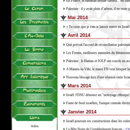
En France, le ramadan débute samedi... ou di
Palestine : il y avait plein d’arbres, il ne reste
Mai 2014
« Tu crois que je vais te laisser entrer en Israël 
Avril 2014
Que prévoit l'accord de réconciliation palestini
Les Femen, meilleures ennemies du féminisme
Palestine : le Hamas et l'OLP ont conclu un acc
A Mantes-la-Ville, le maire FN veut bloquer la 
Nouveau blocage lors d'une réunion entre Israé
Mars 2014
Israël: l'ONU dénonce un "nettoyage ethnique
Faute de fioul israélien, l'unique centrale électr
Janvier 2014
Israël poursuit ses constructions dans les colo
Aslim
La Bête Noire de l’establishment français
- 13