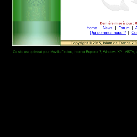
Dernière mise à jour : 
Home
|
News
|
Forum
|
A
Qui sommes-nous ?
|
Co
Ce site est optimisé pour Mozilla Firefox, Internet Explorer 7, Windows XP - VISTA, et 