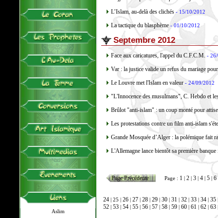
L’Islam, au-delà des clichés
- 15/10/2012
La tactique du blasphème
- 01/10/2012
Septembre 2012
Face aux caricatures, l'appel du C.F.C.M.
- 26
Var : la justice valide un refus du mariage pour
Le Louvre met l'Islam en valeur
- 24/09/2012
"L'Innocence des musulmans", C. Hebdo et les
Brûlot "anti-islam" : un coup monté pour attise
Les protestations contre un film anti-islam s'
Grande Mosquée d’Alger : la polémique fait r
L'Allemagne lance bientôt sa première banque 
Page Précédente
1
2
3
4
5
6
Page :
|
|
|
|
|
24
26
27
28
29
30
31
32
33
34
35
| 25 |
|
|
|
|
|
|
|
|
|
52
53
54
55
56
57
58
59
60
61
62
63
|
|
|
|
|
|
|
|
|
|
|
Aslim