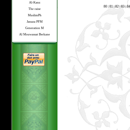
Al-Kanz
80
81
82
83
8
|
|
|
|
The raise
MuslimPh
Janaza PFM
Generation M
Al Mouwassat Berkane