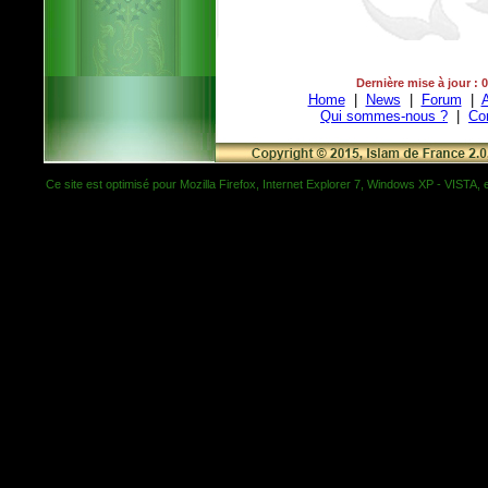
Dernière mise à jour : 
Home
|
News
|
Forum
|
A
Qui sommes-nous ?
|
Co
Ce site est optimisé pour Mozilla Firefox, Internet Explorer 7, Windows XP - VISTA, et 