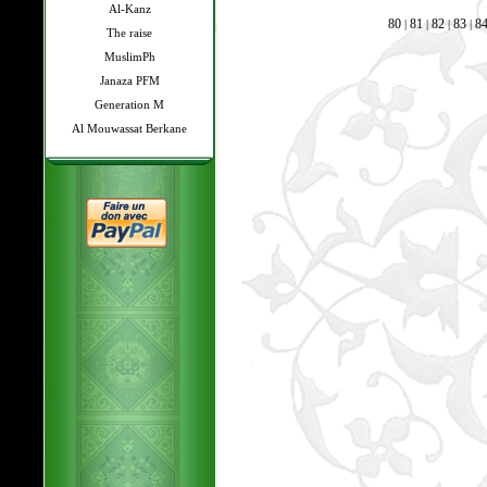
Al-Kanz
80
81
82
83
8
|
|
|
|
The raise
MuslimPh
Janaza PFM
Generation M
Al Mouwassat Berkane