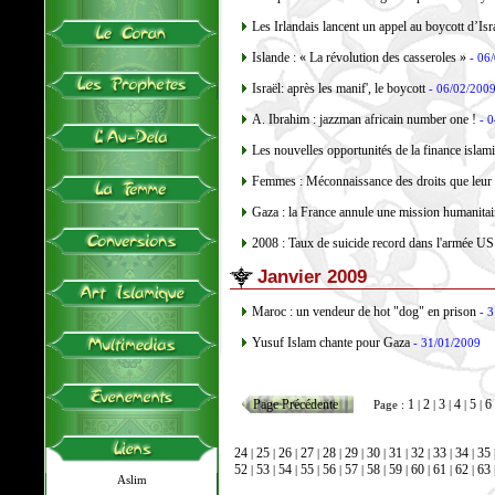
Les Irlandais lancent un appel au boycott d’Isr
Islande : « La révolution des casseroles »
- 06
Israël: après les manif', le boycott
- 06/02/200
A. Ibrahim : jazzman africain number one !
- 0
Les nouvelles opportunités de la finance islam
Femmes : Méconnaissance des droits que leur o
Gaza : la France annule une mission humanitai
2008 : Taux de suicide record dans l'armée US
Janvier 2009
Maroc : un vendeur de hot "dog" en prison
- 3
Yusuf Islam chante pour Gaza
- 31/01/2009
Page Précédente
1
2
3
4
5
6
Page :
|
|
|
|
|
24
25
26
27
28
29
30
31
32
33
34
35
|
|
|
|
|
|
|
|
|
|
|
52
53
54
55
56
57
58
59
60
61
62
63
|
|
|
|
|
|
|
|
|
|
|
Aslim