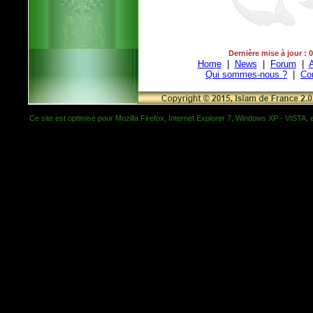
Dernière mise à jour : 
Home
|
News
|
Forum
|
A
Qui sommes-nous ?
|
Co
Ce site est optimisé pour Mozilla Firefox, Internet Explorer 7, Windows XP - VISTA, et 