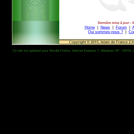
Dernière mise à jour : 
Home
|
News
|
Forum
|
A
Qui sommes-nous ?
|
Co
Ce site est optimisé pour Mozilla Firefox, Internet Explorer 7, Windows XP - VISTA, et 