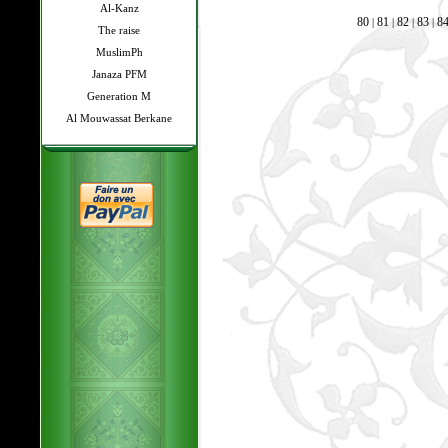
Al-Kanz
80
81
82
83
8
|
|
|
|
The raise
MuslimPh
Janaza PFM
Generation M
Al Mouwassat Berkane