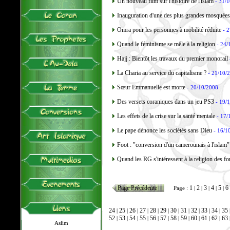
Un nouveau film sur l'histoire de l'islam
- 31/
Inauguration d'une des plus grandes mosquée
Omra pour les personnes à mobilité réduite
- 2
Quand le féminisme se mêle à la religion
- 24/
Hajj : Bientôt les travaux du premier monorail
La Charia au service du capitalisme ?
- 21/10/
Sœur Emmanuelle est morte
- 20/10/2008
Des versets coraniques dans un jeu PS3
- 19/
Les effets de la crise sur la santé mentale
- 17/
Le pape dénonce les sociétés sans Dieu
- 16/1
Foot : "conversion d'un camerounais à l'islam"
Quand les RG s'intéressent à la religion des fo
Page Précédente
1
2
3
4
5
6
Page :
|
|
|
|
|
24
25
26
27
28
29
30
31
32
33
34
35
|
|
|
|
|
|
|
|
|
|
|
52
53
54
55
56
57
58
59
60
61
62
63
|
|
|
|
|
|
|
|
|
|
|
Aslim