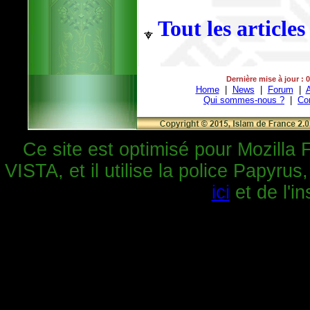
Tout les articles
Dernière mise à jour : 
Home
|
News
|
Forum
|
A
Qui sommes-nous ?
|
Co
Ce site est optimisé pour Mozilla 
VISTA, et il utilise la police Papyrus
ici
et de l'in