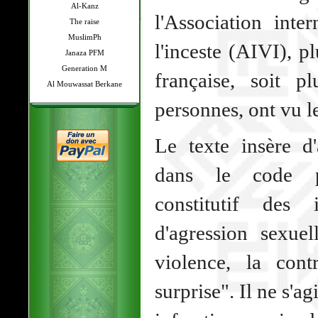
Al-Kanz
l'Association inte
The raise
MuslimPh
l'inceste (AIVI), 
Janaza PFM
Generation M
française, soit 
Al Mouwassat Berkane
personnes, ont vu le
Le texte insère d'
dans le code 
constitutif des 
d'agression sexue
violence, la con
surprise". Il ne s'a