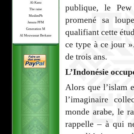
Al-Kanz
publique, le Pew
The raise
MuslimPh
promené sa loupe
Janaza PFM
Generation M
qualifiant cette étu
Al Mouwassat Berkane
ce type à ce jour »
de trois ans.
L’Indonésie occupe
Alors que l’islam 
l’imaginaire coll
monde arabe, le ra
rappelle – à qui n