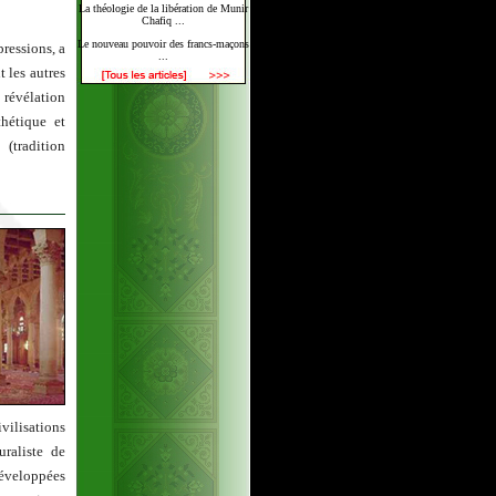
La théologie de la libération de Munir
Chafiq ...
Le nouveau pouvoir des francs-maçons
pressions, a
...
t les autres
e révélation
thétique et
(tradition
vilisations
uraliste de
 développées