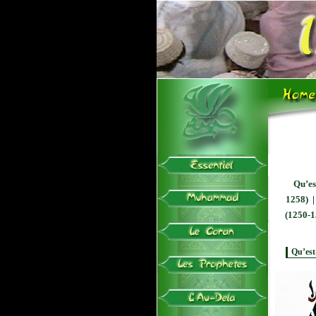
Qu’es
1258)
(1250-1
Qu’est