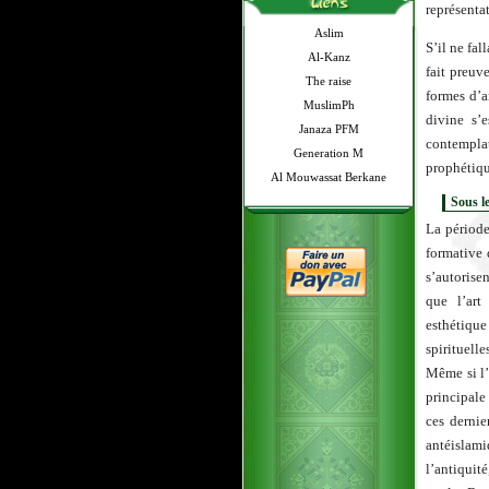
représentat
Aslim
S’il ne fal
Al-Kanz
fait preuv
The raise
formes d’ar
MuslimPh
divine s’
Janaza PFM
contempla
Generation M
prophétiqu
Al Mouwassat Berkane
Sous l
La périod
formative 
s’autorise
que l’ar
esthétique
spirituelle
Même si l’
principale
ces dernie
antéislami
l’antiquit