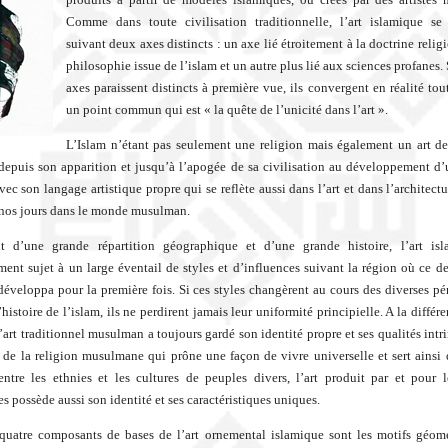
Comme dans toute civilisation traditionnelle, l’art islamique se
suivant deux axes distincts : un axe lié étroitement à la doctrine religi
philosophie issue de l’islam et un autre plus lié aux sciences profanes.
axes paraissent distincts à première vue, ils convergent en réalité tou
un point commun qui est « la quête de l’unicité dans l’art ».
L’Islam n’étant pas seulement une religion mais également un art de 
depuis son apparition et jusqu’à l’apogée de sa civilisation au développement d’
vec son langage artistique propre qui se reflète aussi dans l’art et dans l’architect
 nos jours dans le monde musulman.
nt d’une grande répartition géographique et d’une grande histoire, l’art isl
ment sujet à un large éventail de styles et d’influences suivant la région où ce der
 développa pour la première fois. Si ces styles changèrent au cours des diverses pé
’histoire de l’islam, ils ne perdirent jamais leur uniformité principielle. A la différe
’art traditionnel musulman a toujours gardé son identité propre et ses qualités intr
 de la religion musulmane qui prône une façon de vivre universelle et sert ainsi 
ntre les ethnies et les cultures de peuples divers, l’art produit par et pour l
 possède aussi son identité et ses caractéristiques uniques.
 quatre composants de bases de l’art ornemental islamique sont les motifs géomé