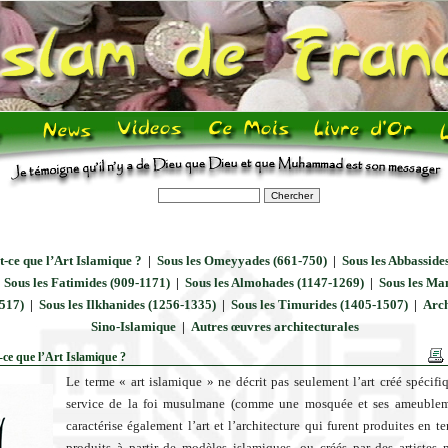
t-ce que l’Art Islamique ?
|
Sous les Omeyyades (661-750)
|
Sous les Abbassides
|
Sous les Fatimides (909-1171)
|
Sous les Almohades (1147-1269)
|
Sous les M
517)
|
Sous les Ilkhanides (1256-1335)
|
Sous les Timurides (1405-1507)
|
Arch
Sino-Islamique
|
Autres œuvres architecturales
-ce que l’Art Islamique ?
Le terme « art islamique » ne décrit pas seulement l’art créé spécif
service de la foi musulmane (comme une mosquée et ses ameublem
caractérise également l’art et l’architecture qui furent produites en te
produits à partir de modèles islamiques, ou créés par des artistes