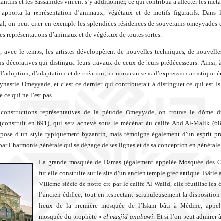
antins et les Sassanides vinrent s’y additionner, ce qui contribua à affecter les méta
t apporta la représentation d’animaux, végétaux et de motifs figuratifs. Dans
ral, on peut citer en exemple les splendides résidences de souverains omeyyades 
es représentations d’animaux et de végétaux de toutes sortes.
 avec le temps, les artistes développèrent de nouvelles techniques, de nouvelle
s décoratives qui distingua leurs travaux de ceux de leurs prédécesseurs. Ainsi, à
d’adoption, d’adaptation et de création, un nouveau sens d’expression artistique é
dynastie Omeyyade, et c’est ce dernier qui contribuerait à distinguer ce qui est I
e ce qui ne l’est pas.
 constructions représentatives de la période Omeyyade, on trouve le dôme d
(construit en 691), qui sera achevé sous le mécénat du calife Abd Al-Malik (6
spose d’un style typiquement byzantin, mais témoigne également d’un esprit pro
par l’harmonie générale qui se dégage de ses lignes et de sa conception en générale
La grande mosquée de Damas (également appelée Mosquée des 
fut elle construite sur le site d’un ancien temple grec antique. Bâtie
VIIIème siècle de notre ère par le calife Al-Walid, elle réutilise les
l’ancien édifice, tout en respectant scrupuleusement la disposition
lieux de la première mosquée de l’Islam bâti à Médine, appel
mosquée du prophète »
el-masjid-anabawi
. Et si l’on peut admirer à