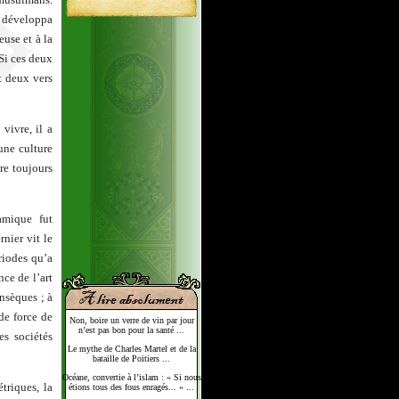
 développa
euse et à la
 Si ces deux
t deux vers
vivre, il a
une culture
ure toujours
amique fut
nier vit le
riodes qu’a
nce de l’art
insèques ; à
de force de
Non, boire un verre de vin par jour
n’est pas bon pour la santé ...
es sociétés
Le mythe de Charles Martel et de la
bataille de Poitiers ...
Océane, convertie à l’islam : « Si nous
triques, la
étions tous des fous enragés... » ...