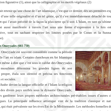
ion figurative (1), ainsi que la calligraphie et les motifs végétaux (2)
lait retenir qu’une chose de l’art islamique, c’est que ce dernier, dès ses premières ex
e d’une telle originalité et d’un tel génie, qu’il s’est immédiatement détaché de tou
t qui l’avait précédé de la façon la plus nette qu’il soit. L’Islam, en tant qu’ultim
est aussi manifestée à travers l’art sous une forme d’expression à la fois es
tive, tout en sachant respecter les limites posées par le Coran et la Sunna 
e).
es Omeyyades (661-750)
e Omeyyade est souvent considérée comme la période
de l’art en islam. Certains chercheurs en Art Islamique
nt même à dire que c’est sous le califat des Omeyyades
t musulman détermina les grandes lignes de son
 propre, étala son identité et précisa ses fonctions
s et sociales.
Arabe devint la langue officielle et l’Islam la religion
 des divers pays unifiés sous la dynastie Omeyyade,
rs gardèrent leurs propres méthodes architecturales pré-établies issues d’autres ci
ques. La principale influence artistique vint de la tradition classique et nat
é, qui était prévalente sur les rives Est de la Méditerranée. Les méthodes formelles