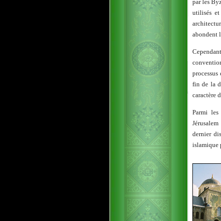
par les Byz
utilisés e
architectu
abondent l
Cependant,
convention
processus 
fin de la 
caractère d
Parmi les
Jérusalem 
dernier di
islamique 