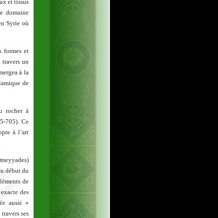
ux et tissus
 le domaine
en Syrie où
s formes et
 travers un
mergea à la
slamique de
u rocher à
85-705). Ce
pre à l’art
.
Omeyyades)
 au début du
 éléments de
 exacte des
ée aussi «
 travers ses