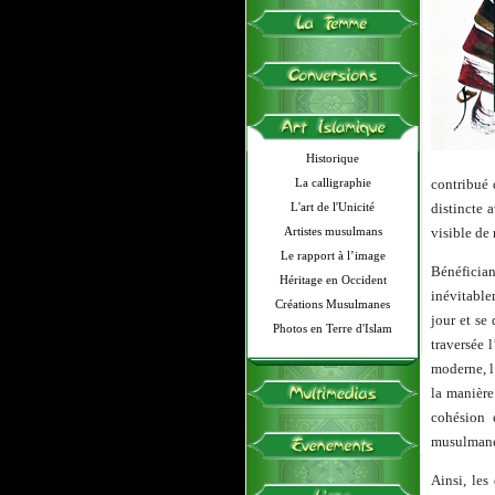
Historique
La calligraphie
contribué 
L'art de l'Unicité
distincte a
Artistes musulmans
visible de
Le rapport à l’image
Bénéficia
Héritage en Occident
inévitable
Créations Musulmanes
jour et se
Photos en Terre d'Islam
traversée l
moderne, l
la manière
cohésion e
musulmanes
Ainsi, les