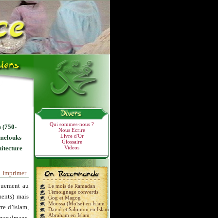
Qui sommes-nous ?
 (750-
Nous Ecrire
Livre d'Or
amelouks
Glossaire
itecture
Videos
Imprimer
iquement au
Le mois de Ramadan
Témoignage convertis
ents) mais
Gog et Magog
Moussa (Moïse) en Islam
rre d’islam,
David et Salomon en Islam
Abraham en Islam
 musulmans.