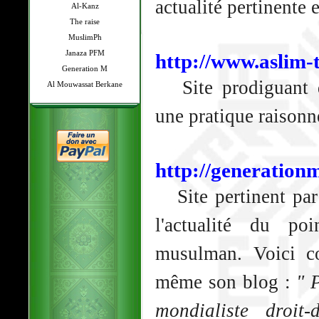
actualité pertinente e
Al-Kanz
The raise
MuslimPh
Janaza PFM
http://www.aslim-
Generation M
Site prodiguant d
Al Mouwassat Berkane
une pratique raisonn
http://generation
Site pertinent par 
l'actualité du p
musulman. Voici co
même son blog :
" 
mondialiste droit