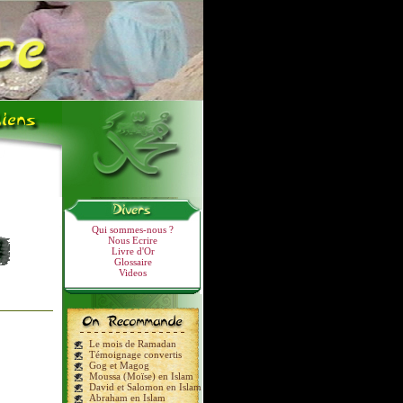
Qui sommes-nous ?
Nous Ecrire
Livre d'Or
Glossaire
Videos
Le mois de Ramadan
Témoignage convertis
Gog et Magog
Moussa (Moïse) en Islam
David et Salomon en Islam
Abraham en Islam