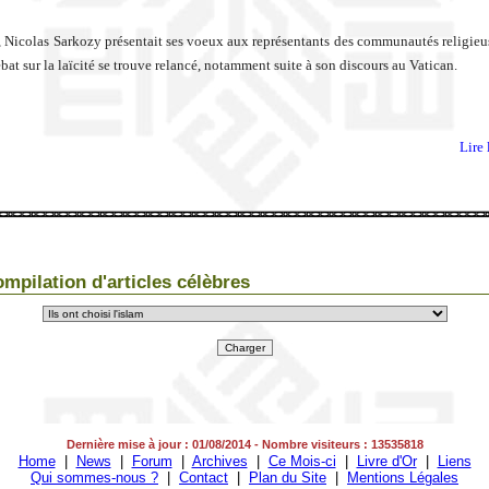
, Nicolas Sarkozy présentait ses voeux aux représentants des communautés religieus
bat sur la laïcité se trouve relancé, notamment suite à son discours au Vatican.
Lire 
mpilation d'articles célèbres
Dernière mise à jour : 01/08/2014 - Nombre visiteurs : 13535818
Home
|
News
|
Forum
|
Archives
|
Ce Mois-ci
|
Livre d'Or
|
Liens
Qui sommes-nous ?
|
Contact
|
Plan du Site
|
Mentions Légales