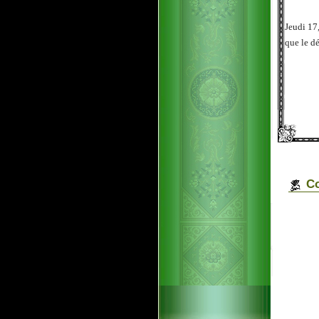
Jeudi 17
que le dé
Co