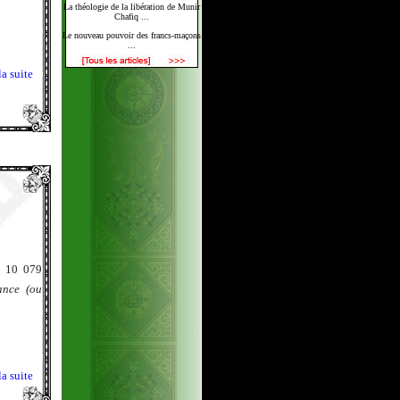
La théologie de la libération de Munir
Chafiq ...
Le nouveau pouvoir des francs-maçons
...
la suite
r 10 079
ance (ou
la suite