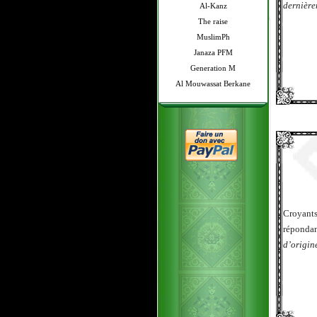
dernièrem
Al-Kanz
The raise
MuslimPh
Janaza PFM
Generation M
Al Mouwassat Berkane
Croyants
réponda
d’origin