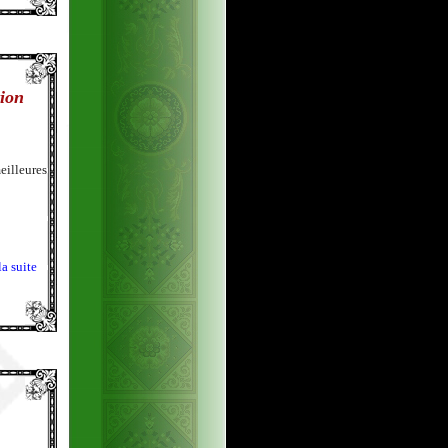
tion
eilleures
la suite