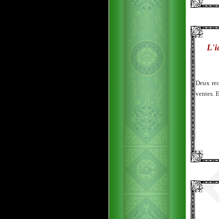
L'i
Deux rec
ventes. 