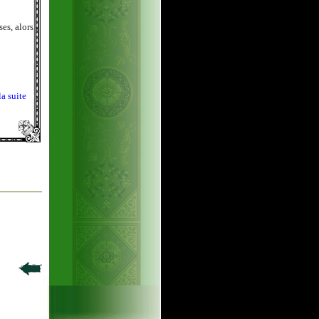
es, alors
la suite