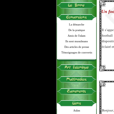
Un foo
La démarche
Il s’appe
De la pratique
football
Amis de l'islam
disposit
Ils sont musulmans
éclairé e
Des articles de presse
Témoignages de convertis
Bonjour,
Aslim