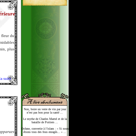
érieure
e fleur du
rmidables
min, plus
la suite
Non, boire un verre de vin par jour
n’est pas bon pour la santé ...
Le mythe de Charles Martel et de la
bataille de Poitiers ...
Océane, convertie à l’islam : « Si nous
apparues
étions tous des fous enragés... » ...