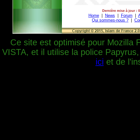
Dernière mise à jour : 
Home
|
News
|
Forum
|
A
Qui sommes-nous ?
|
Co
Ce site est optimisé pour Mozilla 
VISTA, et il utilise la police Papyrus
ici
et de l'in