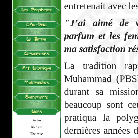
entretenait avec l
"J’ai aimé de v
parfum et les fe
ma satisfaction ré
La tradition ra
Muhammad (PBSL)
durant sa missio
beaucoup sont ce
pratiqua la poly
Aslim
dernières années d
Al-Kanz
The raise