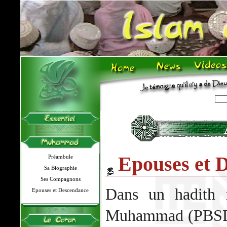
Epouses et 
Préambule
Sa Biographie
Ses Compagnons
Dans un hadith r
Epouses et Descendance
Muhammad (PBSL) 