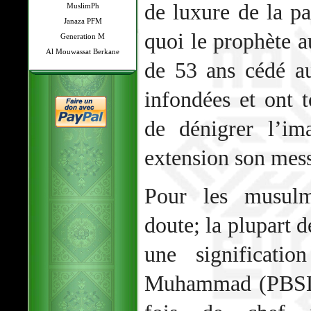
de luxure de la pa
MuslimPh
Janaza PFM
quoi le prophète a
Generation M
Al Mouwassat Berkane
de 53 ans cédé au
infondées et ont 
de dénigrer l’im
extension son mes
Pour les musulm
doute; la plupart 
une significatio
Muhammad (PBSL),