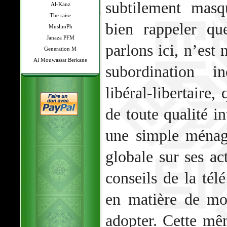
subtilement masq
Al-Kanz
The raise
bien rappeler qu
MuslimPh
Janaza PFM
parlons ici, n’est 
Generation M
Al Mouwassat Berkane
subordination in
libéral-libertaire
de toute qualité in
une simple ménagè
globale sur ses ac
conseils de la tél
en matière de mo
adopter. Cette mê