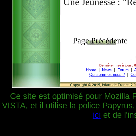
Une Jeunesse : "R
Page Précédente
Dernière mise à jour : 
Home
|
News
|
Forum
|
A
Qui sommes-nous ?
|
Co
Ce site est optimisé pour Mozilla 
VISTA, et il utilise la police Papyrus
ici
et de l'in