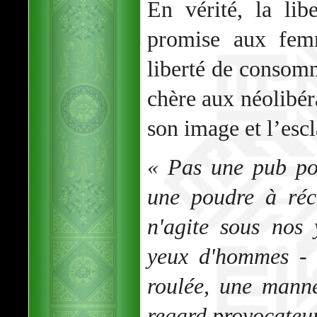
En vérité, la li
promise aux femm
liberté de consomm
chère aux néolibér
son image et l’esc
« Pas une pub po
une poudre à réc
n'agite sous nos
yeux d'hommes - 
roulée, une mann
regard provocateur