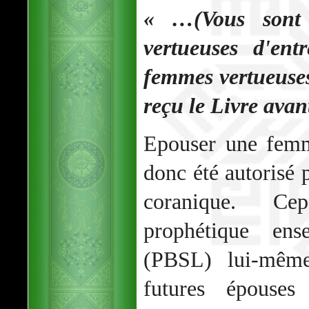
« …(Vous sont 
vertueuses d'ent
femmes vertueuses
reçu le Livre avant
Epouser une femm
donc été autorisé p
coranique. Cep
prophétique en
(PBSL) lui-même
futures épouses