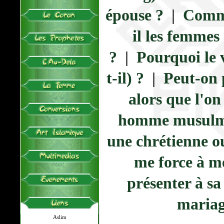
épouse ?
|
Comme
il les femmes
?
|
Pourquoi le v
t-il) ?
|
Peut-on 
alors que l'on 
homme musulman
une chrétienne ou
me force à m
présenter à sa
mariag
Aslim