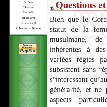
Questions e
Al-Kanz
The raise
MuslimPh
Bien que le Coran
Janaza PFM
Generation M
statut de la fem
Al Mouwassat Berkane
musulmane, de 
inhérentes à des
variées régies p
subsistent sans ré
s’intéressant qu’a
généralité, et ne
aspects particu