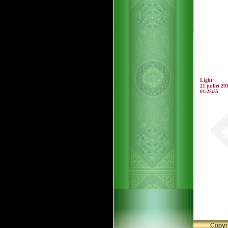
Light
21 juillet 20
01:25:55