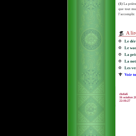
(1)
La prière
que tout mus
l’accomplir.
A li
Le dér
Le waq
La pri
La not
Les ve
Voir to
chelali
16 octobre 2
22:16:27