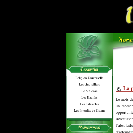
Religion Universelle
Les cinq piliers
La 
Le St Coran
Les Hadiths
Le mois de
Les dates clés
un moment
Les Interdits de l'Islam
opportunit
investisse
l’absoluti
d’atteindre