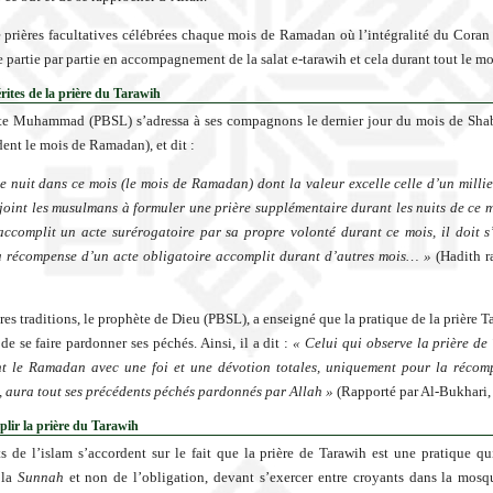
de prières facultatives célébrées chaque mois de Ramadan où l’intégralité du Coran e
 partie par partie en accompagnement de la salat e-tarawih et cela durant tout le mo
rites de la prière du Tarawih
te Muhammad (PBSL) s’adressa à ses compagnons le dernier jour du mois de Shab
dent le mois de Ramadan), et dit :
ne nuit dans ce mois (le mois de Ramadan) dont la valeur excelle celle d’un millie
joint les musulmans à formuler une prière supplémentaire durant les nuits de ce m
ccomplit un acte surérogatoire par sa propre volonté durant ce mois, il doit s
a récompense d’un acte obligatoire accomplit durant d’autres mois… »
(Hadith r
res traditions, le prophète de Dieu (PBSL), a enseigné que la pratique de la prière T
e se faire pardonner ses péchés. Ainsi, il a dit :
« Celui qui observe la prière de
nt le Ramadan avec une foi et une dévotion totales, uniquement pour la récom
e, aura tout ses précédents péchés pardonnés par Allah »
(Rapporté par Al-Bukhari,
lir la prière du Tarawih
s de l’islam s’accordent sur le fait que la prière de Tarawih est une pratique qu
 la
Sunnah
et non de l’obligation, devant s’exercer entre croyants dans la mosq