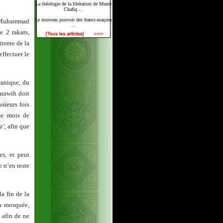
La théologie de la libération de Munir
Chafiq ...
Le nouveau pouvoir des francs-maçons
e Muhammad
...
e 2 rakats,
ttente de la
effectuer le
ranique, du
Tarawih doit
sieurs fois
le mois de
z’
, afin que
s, et peut
e n’en reste
a fin de la
la mosquée,
i afin de ne