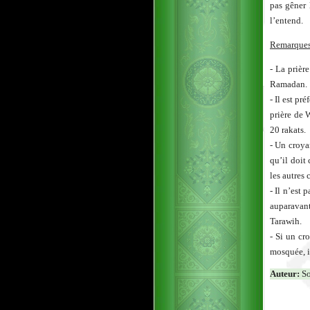
pas gêner 
l’entend.
Remarque
- La prièr
Ramadan.
- Il est pr
prière de 
20 rakats.
- Un croya
qu’il doit
les autres 
- Il n’est
auparavant 
Tarawih.
- Si un cr
mosquée, il
Auteur:
So