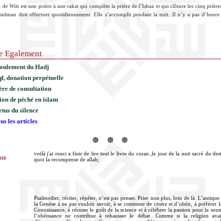
 de Witr est une prière à une rakat qui complète la prière de l’Ishaa et qui clôture les cinq prière
ulman doit effectuer quotidiennement. Elle s’accomplit pendant la nuit. Il n’y a pas d’heure
re Egalement
oulement du Hadj
f, donation perpétuelle
ère de consultation
ion de péché en islam
rtus du silence
us les articles
voilà j'ai reuci a finir de lire tout le livre du coran ,le jour de la nuit sacré du dest
010
quoi la recompense de allah;
Psalmodier, réciter, répéter, n’est pas penser. Prier non plus, loin de là. L’antique
la Genèse à ne pas vouloir savoir, à se contenter de croire et d’obéir, à préférer l
Connaissance, à récuser le goût de la science et à célébrer la passion pour la soum
l’obéissance ne contribue à rehausser le débat…Comme si la religion avai