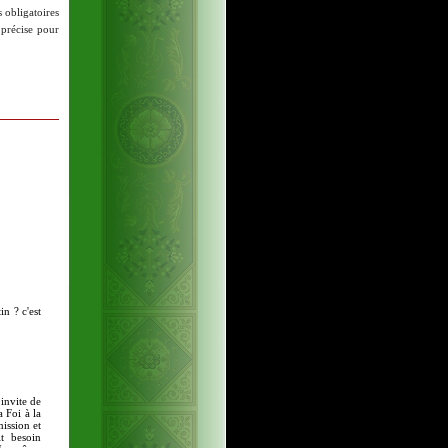
s obligatoires
 précise pour
in ? c'est
 invite de
a Foi à la
ission et
t besoin