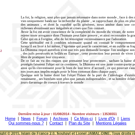
La foi, la religion, sont plus que jamais nécessaire dans notre monde , face à des
vies uniquement basés sur la recherche du plaisir , se rapprochant de plus en plus
des animaux , et dont la cupidité qu'ils génèrent, nous amène dans une co
richesses aboutissant aux inégalités et crises que l'on connait..
Avoir la foi est avoir conscience de la complexité du monde du vivant, de notre 
rejeter toute arrogance dont l'humain peut faire preuve , et ainsi reconnaitre la g
Celui qui en à l'origine, afin de lui témoigner reconnaissance par l'adoration.
Cette spiritualité est ô combien nécessaire quand on connait le comporteme
lorsqu'il est livré à lui même, l’égoïsme qui peut le caractériser, et en oublie sa frag
La Dhimma requit autrefois n'est que très peu demandé lorsque l'on souligne son
12
, des juifs persécutés et brûlés en Europe , cette protection leur permit de vivre à
libre de pratiquer leur croyance.
De ce fait au vu des risques que prenaient leur protecteurs , sachant la haine d
protégés faisaient l'objet sur ce continent, la Dhimma est une juste contre-partie 
ainsi qu'ils s'investissent pour le bien de leur terre d’accueil , ce qui pourrait s'as
nos jours aux impôts exigés pour le bien commun dans chaque pays..
Quelque soit la haine dont fait l'objet l'Islam de la part de l’idéologie d'extrê
renaissante , ses bienfaits sont plus que jamais indispensables , et sa lumière écla
jours davantage de coeurs à travers le monde
Dernière mise à jour : 01/08/2014 - Nombre visiteurs : 13536551
Home
|
News
|
Forum
|
Archives
|
Ce Mois-ci
|
Livre d'Or
|
Liens
Qui sommes-nous ?
|
Contact
|
Plan du Site
|
Mentions Légales