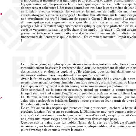
d’innocence, d’inculture et d’ignorance pour proliférer et exister plus sûrement
logique anime les interprètes de la loi coranique –ayatollahs et mollahs – qui t
donner sens et cohérence à des textes contradictoires dans le corps même de leur li
en jonglant avec les sourates, les versets et les milliers de hadith ou en finas
11
versets abrogeants et versets abrogés ! On attire leur attention sur la haine des ju
non-musulmans qui truff à longueur de pages le Coran ? Ils renvoient à la prati
dhimma qui permet vaguement aux gens du Livre non musulman d’exister e
protégés. Mais ils évitent soigneusement d’expliquer que cette protection existe 
après le versement sonnant et trébuchant d’un impôt – la gizya -. Ce qui appare
prétendue tolérance à une pratique mafieuse de protection de l’individu s
financement de l’entreprise qui le rackette… Ou comment inventer l’impôt révolu
!
La foi, la religion, sont plus que jamais nécessaire dans notre monde , face à des
vies uniquement basés sur la recherche du plaisir , se rapprochant de plus en plus
des animaux , et dont la cupidité qu'ils génèrent, nous amène dans une co
richesses aboutissant aux inégalités et crises que l'on connait..
Avoir la foi est avoir conscience de la complexité du monde du vivant, de notre 
rejeter toute arrogance dont l'humain peut faire preuve , et ainsi reconnaitre la g
Celui qui en à l'origine, afin de lui témoigner reconnaissance par l'adoration.
Cette spiritualité est ô combien nécessaire quand on connait le comporteme
lorsqu'il est livré à lui même, l’égoïsme qui peut le caractériser, et en oublie sa frag
La Dhimma requit autrefois n'est que très peu demandé lorsque l'on souligne son
12
, des juifs persécutés et brûlés en Europe , cette protection leur permit de vivre à
libre de pratiquer leur croyance.
De ce fait au vu des risques que prenaient leur protecteurs , sachant la haine d
protégés faisaient l'objet sur ce continent, la Dhimma est une juste contre-partie 
ainsi qu'ils s'investissent pour le bien de leur terre d’accueil , ce qui pourrait s'as
nos jours aux impôts exigés pour le bien commun dans chaque pays..
Quelque soit la haine dont fait l'objet l'Islam de la part de l’idéologie d'extrê
renaissante , ses bienfaits sont plus que jamais indispensables , et sa lumière écla
jours davantage de coeurs à travers le monde