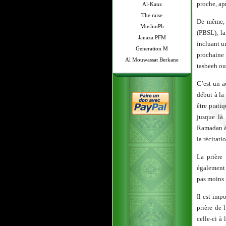
proche, apr
Al-Kanz
The raise
De même, 
MuslimPh
(PBSL), la
Janaza PFM
incluant un
Generation M
prochaine 
Al Mouwassat Berkane
tasbeeh ou
C’est un a
début à la
être prati
jusque là
Ramadan à 
la récitati
La prière
également ê
pas moins
Il est imp
prière de 
celle-ci à