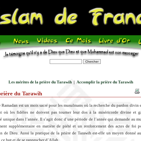
Les mérites de la prière du Tarawih
|
Accomplir la prière du Tarawih
prière du Tarawih
 Ramadan est un mois sacré pour les musulmans où la recherche du pardon divin e
 où les fidèles ne doivent pas tourner leur dos à la miséricorde divine et g
é unique dans l’année. Il s’agit donc d’une période de l’année qui demande au 
ment supplémentaire en matière de piété et un renforcement des actes de foi p
on de Dieu. Aussi la pratique de la prière de Tarawih est-elle un moyen donné a
 ce but et de se rapprocher d’Allah.