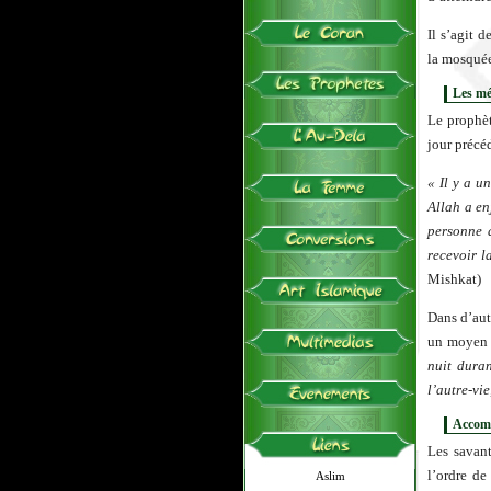
Il s’agit 
la mosquée
Les mé
Le prophè
jour précé
« Il y a u
Allah a en
personne a
recevoir l
Mishkat)
Dans d’aut
un moyen d
nuit dura
l’autre-vi
Accomp
Les savant
l’ordre de
Aslim