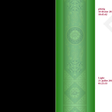
phirig
10 février 20
18:45:42
Light
21 juillet 20
01:25:33