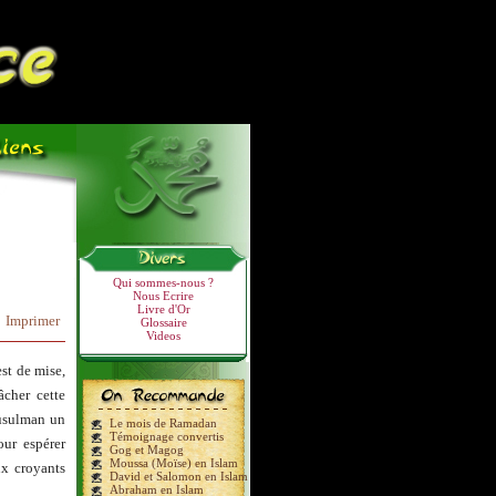
Qui sommes-nous ?
Nous Ecrire
Livre d'Or
Imprimer
Glossaire
Videos
st de mise,
âcher cette
musulman un
Le mois de Ramadan
Témoignage convertis
our espérer
Gog et Magog
Moussa (Moïse) en Islam
ux croyants
David et Salomon en Islam
Abraham en Islam