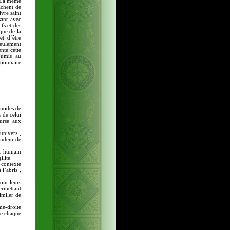
. La même
âchent de
vre saint
sant avec
ifs et des
que de la
t d’être
seulement
nte cette
oumis au
tionnaire
 modes de
 de celui
urse aux
univers ,
randeur de
nt humain
ilité.
 contexte
 l’abris ,
ont leurs
permettant
similer de
me-droite
ire chaque