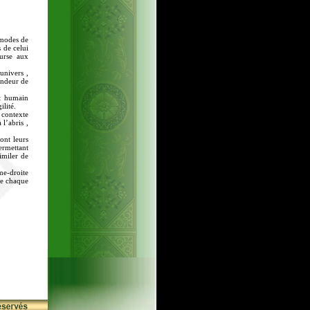
 modes de
 de celui
urse aux
univers ,
randeur de
nt humain
ilité.
 contexte
 l’abris ,
ont leurs
permettant
similer de
me-droite
ire chaque