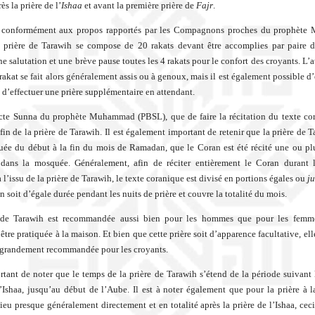
ès la prière de l’
Ishaa
et avant la première prière de
Fajr
.
conformément aux propos rapportés par les Compagnons proches du prophèt
 prière de Tarawih se compose de 20 rakats devant être accomplies par paire d
e salutation et une brève pause toutes les 4 rakats pour le confort des croyants. L’a
rakat se fait alors généralement assis ou à genoux, mais il est également possible d’
 d’effectuer une prière supplémentaire en attendant.
cte Sunna du prophète Muhammad (PBSL), que de faire la récitation du texte co
 fin de la prière de Tarawih. Il est également important de retenir que la prière de 
quée du début à la fin du mois de Ramadan, que le Coran est été récité une ou plu
 dans la mosquée. Généralement, afin de réciter entièrement le Coran durant 
l’issu de la prière de Tarawih, le texte coranique est divisé en portions égales ou
ju
on soit d’égale durée pendant les nuits de prière et couvre la totalité du mois.
 de Tarawih est recommandée aussi bien pour les hommes que pour les femme
tre pratiquée à la maison. Et bien que cette prière soit d’apparence facultative, ell
 grandement recommandée pour les croyants.
ortant de noter que le temps de la prière de Tarawih s’étend de la période suivant l
l’Ishaa, jusqu’au début de l’Aube. Il est à noter également que pour la prière à 
 lieu presque généralement directement et en totalité après la prière de l’Ishaa, cec