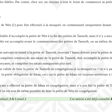
les fidèles. Par contre, chez soi, un croyant à tout le loisir de commencer sa prièr
s
e de Witr (1) peut être effectuée à la mosquée en communauté uniquement durant
éférable d’accomplir la prière de Witr à la fin des prières de Tarawih, mais il n’y a auc
Witr est accomplie avant le commencement des prières de Tarawih, ou au milieu de 
nt arrivant en retard à la prière de Tarawih, trouvant l’Imam debout pour la prière d
 compléter certaines de ses rakats de la prière de Tarawih, doit accomplir la prière 
croyants, et compléter les rakats manquantes plus tard.
 pas valide de faire la prière de Tarawih en congrégation (à la mosquée) si l’on n’a 
la prière obligatoire de Ishaa, ceci car la prière de Ishaa est toujours antérieure à 
oyant a effectué sa prière de Ishaa en congrégation, mais n’a pas fait la prière de 
 lui est tout de même possible de faire la prière de Witr en congrégation.
uhayl.A & Lionel.J
Cet article a été déjà consulté