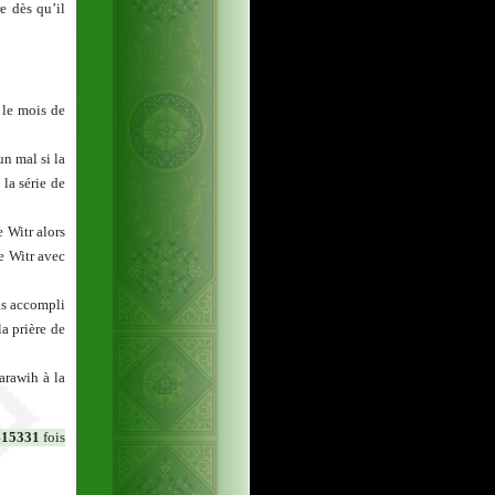
e dès qu’il
 le mois de
un mal si la
la série de
e Witr alors
de Witr avec
pas accompli
la prière de
Tarawih à la
415331
fois