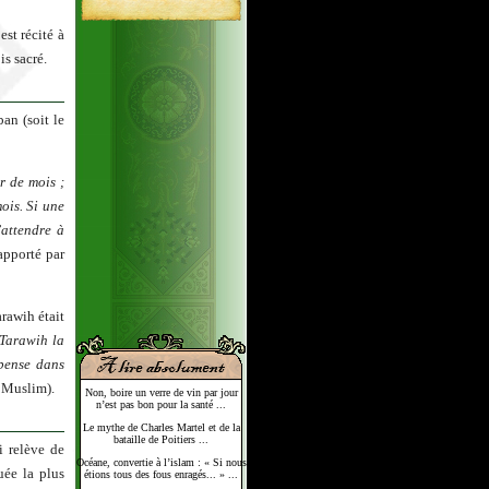
st récité à
is sacré.
an (soit le
r de mois ;
ois. Si une
’attendre à
apporté par
arawih était
 Tarawih la
pense dans
 Muslim).
Non, boire un verre de vin par jour
n’est pas bon pour la santé ...
Le mythe de Charles Martel et de la
bataille de Poitiers ...
i relève de
Océane, convertie à l’islam : « Si nous
uée la plus
étions tous des fous enragés... » ...