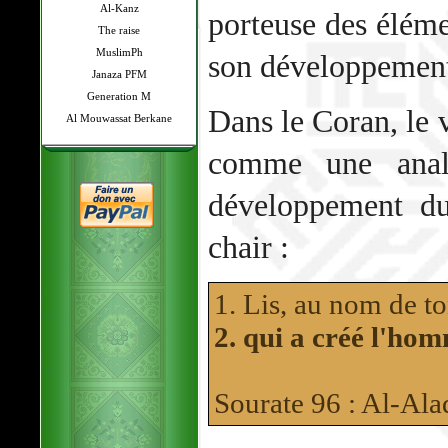
Al-Kanz
porteuse des élémen
The raise
MuslimPh
son développemen
Janaza PFM
Generation M
Dans le Coran, le v
Al Mouwassat Berkane
comme une anal
développement d
chair :
1. Lis, au nom de to
2. qui a créé l'ho
Sourate 96 : Al-Al