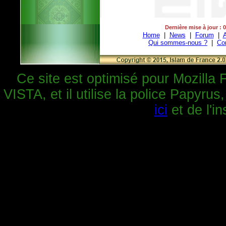
Dernière mise à jour : 
Home
|
News
|
Forum
|
A
Qui sommes-nous ?
|
Co
Ce site est optimisé pour Mozilla 
VISTA, et il utilise la police Papyrus
ici
et de l'in