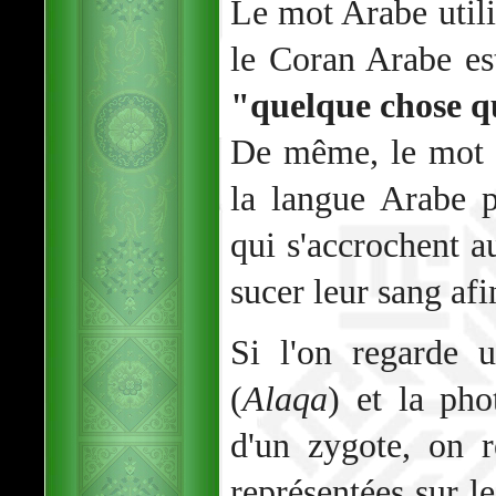
Le mot Arabe util
le Coran Arabe e
"quelque chose q
De même, le mot 
la langue Arabe p
qui s'accrochent 
sucer leur sang afi
Si l'on regarde 
(
Alaqa
) et la ph
d'un zygote, on 
représentées sur l