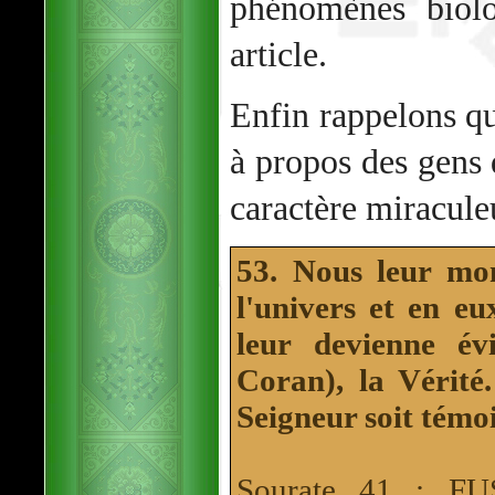
phénomènes biolo
article.
Enfin rappelons qu
à propos des gens 
caractère miracule
53. Nous leur mo
l'univers et en eu
leur devienne év
Coran), la Vérité.
Seigneur soit témo
Sourate 41 : F