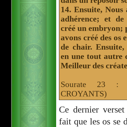
dans un reposoir so
14. Ensuite, Nous
adhérence; et de
créé un embryon; 
avons créé des os e
de chair.
Ensuite,
en une tout autre c
Meilleur des créate
Sourate 23 :
CROYANTS)
Ce dernier verse
fait que les os se