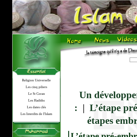
Religion Universelle
Les cinq piliers
Un développem
Le St Coran
Les Hadiths
:
|
L’étape pr
Les dates clés
Les Interdits de l'Islam
étapes embr
L’étape pré-emb