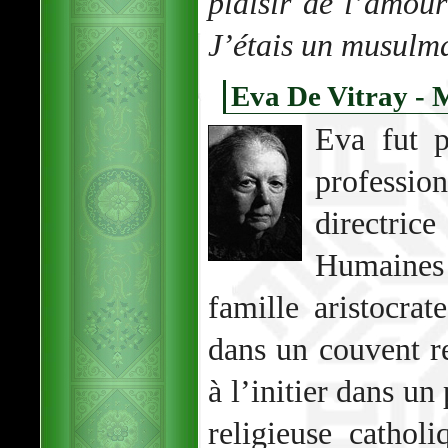
plaisir de l’amou
J’étais un musulma
Eva De Vitray - 
Eva fut p
professi
directric
Humaine
famille aristocrat
dans un couvent re
à l’initier dans un
religieuse cathol