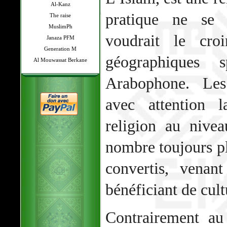
Al-Kanz
pratique ne se
The raise
MuslimPh
voudrait le cro
Janaza PFM
Generation M
géographiques 
Al Mouwassat Berkane
Arabophone. Les
avec attention l
religion au nivea
nombre toujours p
convertis, venan
bénéficiant de cult
Contrairement au