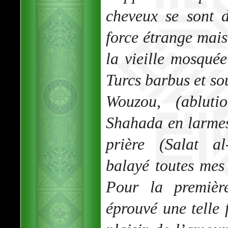
cheveux se sont 
force étrange mais
la vieille mosquée
Turcs barbus et so
Wouzou
, (abluti
Shahada
en larmes
prière (
Salat al
balayé toutes mes 
Pour la premièr
éprouvé une telle f