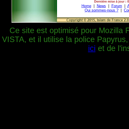
Dernière mise à jour : 
Home
|
News
|
Forum
|
A
Qui sommes-nous ?
|
Co
Ce site est optimisé pour Mozilla 
VISTA, et il utilise la police Papyrus
ici
et de l'in