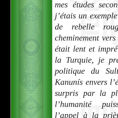
mes études second
j’étais un exemple
de rebelle rou
cheminement vers 
était lent et impré
la Turquie, je p
politique du Sul
Kanunís envers l’é
surpris par la p
l’humanité pui
l’appel à la pri