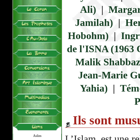
Ali)
|
Margar
Jamilah)
|
He
Hobohm)
|
Ingr
de l'ISNA (1963 
Malik Shabbaz
Jean-Marie G
Yahia)
|
Témo
P
Ils sont mu
L’Islam, est une re
Aslim