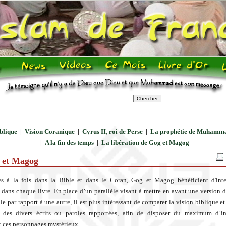
blique
|
Vision Coranique
|
Cyrus II, roi de Perse
|
La prophétie de Muhamm
|
A la fin des temps
|
La libération de Gog et Magog
 et Magog
s à la fois dans la Bible et dans le Coran, Gog et Magog bénéficient d'inter
s dans chaque livre. En place d’un parallèle visant à mettre en avant une version de
le par rapport à une autre, il est plus intéressant de comparer la vision biblique e
s des divers écrits ou paroles rapportées, afin de disposer du maximum d’in
 ces personnages mystérieux.