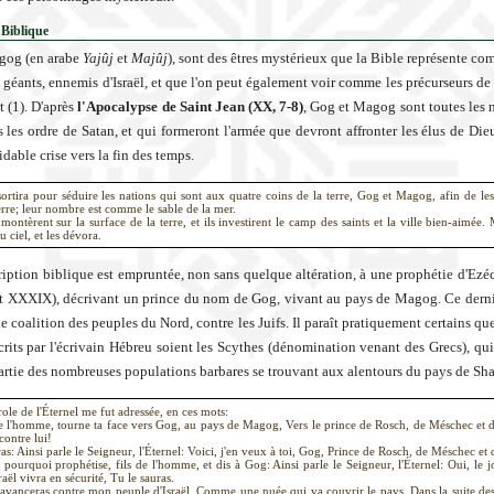
 Biblique
gog (en arabe
Yajûj
et
Majûj
), sont des êtres mystérieux que la Bible représente co
 géants, ennemis d'Israël, et que l'on peut également voir comme les précurseurs de 
t (1). D'après
l'Apocalypse de Saint Jean (XX, 7-8)
, Gog et Magog sont toutes les n
s les ordre de Satan, et qui formeront l'armée que devront affronter les élus de Dieu
dable crise vers la fin des temps.
sortira pour séduire les nations qui sont aux quatre coins de la terre, Gog et Magog, afin de le
rre; leur nombre est comme le sable de la mer.
 montèrent sur la surface de la terre, et ils investirent le camp des saints et la ville bien-aimée.
u ciel, et les dévora.
ription biblique est empruntée, non sans quelque altération, à une prophétie d'Ezéc
 XXXIX), décrivant un prince du nom de Gog, vivant au pays de Magog. Ce derni
ne coalition des peuples du Nord, contre les Juifs. Il paraît pratiquement certains qu
its par l'écrivain Hébreu soient les Scythes (dénomination venant des Grecs), qui 
artie des nombreuses populations barbares se trouvant aux alentours du pays de Sh
ole de l'Éternel me fut adressée, en ces mots:
de l'homme, tourne ta face vers Gog, au pays de Magog, Vers le prince de Rosch, de Méschec et 
contre lui!
as: Ainsi parle le Seigneur, l'Éternel: Voici, j'en veux à toi, Gog, Prince de Rosch, de Méschec et
 pourquoi prophétise, fils de l'homme, et dis à Gog: Ainsi parle le Seigneur, l'Éternel: Oui, le
raël vivra en sécurité, Tu le sauras.
avanceras contre mon peuple d'Israël, Comme une nuée qui va couvrir le pays. Dans la suite des 