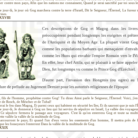
er contre mon pays, Afin que les nations me connaissent, Quand je serai sanctifié par toi sous l
 jour-là, le jour où Gog marchera contre la terre d'Israël, Dit le Seigneur, l'Éternel, La fureu
rines.
XXXVIII
Ces descriptions de Gog et Magog dans les livres
préoccupèrent pendant longtemps les exégètes et prêtre
de l'Antiquité et du Moyen Age. La plupart virent Go
comme les populations barbares qui menaçaient d'envahi
comme les Huns qui envahir l'empire Romain vers le IVi
En effet, leur chef Attila, qui se plaisait à se faire appeler
Dieu, fut longtemps vu comme le Prince Gog d'Ezéchiel.
D'autre part, l'invasion des Hongrois (ou ogres) au
llure de prélude au Jugement Dernier pour les autorités religieuses de l'époque.
, fils de l'homme, prophétise contre Gog! Tu diras: Ainsi parle le Seigneur, l'Éternel: Voici, j'en
e de Rosch, de Méschec et de Tubal!
rrai le feu dans Magog, Et parmi ceux qui habitent en sécurité les îles; Et ils sauront que je suis l'
 jour-là, Je donnerai à Gog un lieu qui lui servira de sépulcre en Israël, La vallée des voyageurs
 Ce sépulcre fermera le passage aux voyageurs. C'est là qu'on enterrera Gog et toute sa multi
ette vallée la vallée de la multitude de Gog.
parcourront le pays; Et quand l'un d'eux verra les ossements d'un homme, Il mettra près de l
que les fossoyeurs l'enterrent Dans la vallée de la multitude de Gog.
XXXIX