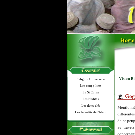
Vision Bi
Religion Universelle
Les cinq piliers
Le St Coran
Gog
Les Hadiths
Les dates clés
Mentionné
Les Interdits de l'Islam
différente
de ce peup
au traver
concernant