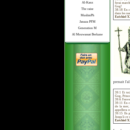
Al-Kanz
ferai march
Gog!
The raise
38.18 En ce
dans les na
MuslimPh
Ezéchiel 
Janaza PFM
Generation M
Al Mouwassat Berkane
prenait l'a
39.1 Et toi
Gog, Princ
39.6 J'enve
39.11 En ce
de la mer;
appellera c
39.15 Ils 
Jusqu'à ce 
Ezéchiel 