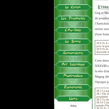
Vision
Gog et Ma
de peuples
l'Antéchris
seront sou
d'une formi
20.8 Et il 
pour la gue
20.9 Et ils
descendit d
Cette desc
XXXVIII et
la tète d'u
Magog décr
l'époque p
38.1 La par
38.2 Fils 
prophétise 
38.3 Tu dir
38.14 C'est
peuple d'Is
Aslim
38.16 Tu t'