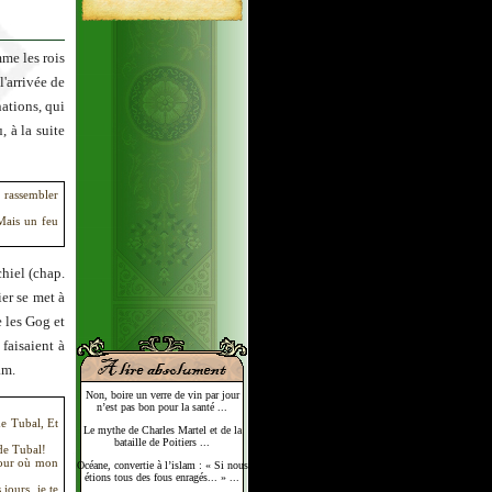
mme les rois
l'arrivée de
ations, qui
, à la suite
s rassembler
 Mais un feu
hiel (chap.
er se met à
e les Gog et
faisaient à
am.
Non, boire un verre de vin par jour
n’est pas bon pour la santé ...
de Tubal, Et
Le mythe de Charles Martel et de la
bataille de Poitiers ...
 de Tubal!
 jour où mon
Océane, convertie à l’islam : « Si nous
étions tous des fous enragés... » ...
jours, je te