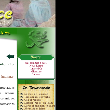
Qui sommes-nous ?
ad (PBSL)
Nous Ecrire
Livre d'Or
Glossaire
Videos
Imprimer
prétations
 l’histoire
Le mois de Ramadan
Témoignage convertis
t coranique,
Gog et Magog
Moussa (Moïse) en Islam
formations
David et Salomon en Islam
Abraham en Islam