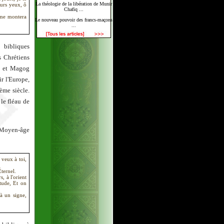
La théologie de la libération de Munir
eurs yeux, ô
Chafiq ...
r me montera
Le nouveau pouvoir des francs-maçons
...
 bibliques
s Chrétiens
g et Magog
r l'Europe,
ème siècle.
 le fléau de
 Moyen-âge
 veux à toi,
Éternel.
, à l'orient
tude, Et on
à un signe,