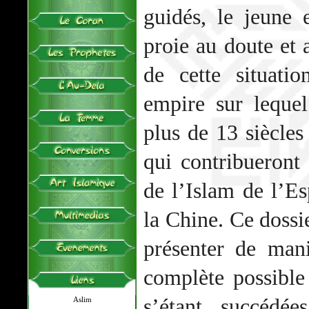
guidés, le jeune
proie au doute et 
de cette situatio
empire sur leque
plus de 13 siècle
qui contribueront
de l’Islam de l’E
la Chine. Ce dossi
présenter de mani
complète possible 
s’étant succédé
Aslim