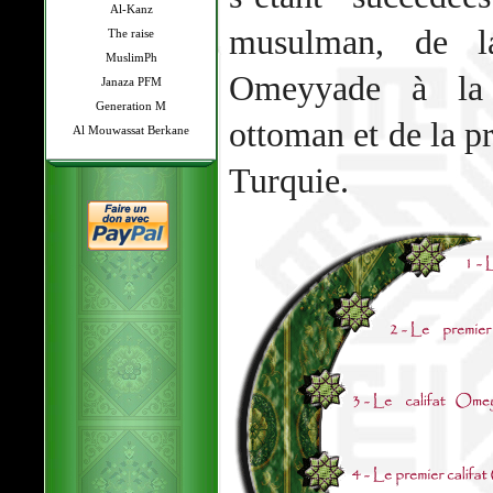
Al-Kanz
musulman, de la
The raise
MuslimPh
Omeyyade à la d
Janaza PFM
Generation M
ottoman et de la pr
Al Mouwassat Berkane
Turquie.