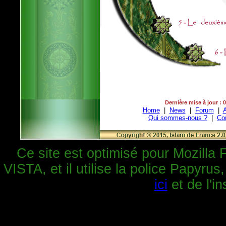
Dernière mise à jour : 
Home
|
News
|
Forum
|
A
Qui sommes-nous ?
|
Co
Ce site est optimisé pour Mozilla 
VISTA, et il utilise la police Papyrus
ici
et de l'in