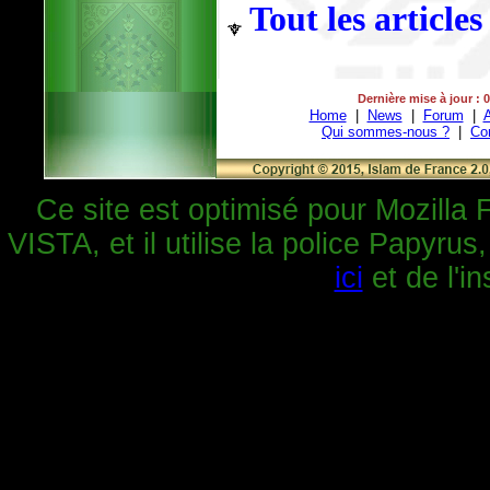
Tout les articles
Dernière mise à jour : 
Home
|
News
|
Forum
|
A
Qui sommes-nous ?
|
Co
Ce site est optimisé pour Mozilla 
VISTA, et il utilise la police Papyrus
ici
et de l'in