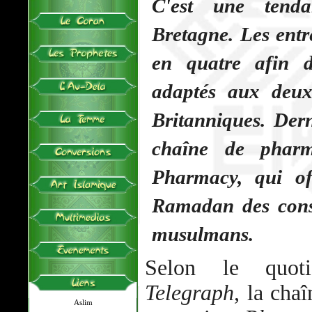
C'est une tend
Bretagne. Les entr
en quatre afin d
adaptés aux deux
Britanniques. Dern
chaîne de pharm
Pharmacy, qui of
Ramadan des conse
musulmans.
Selon le quot
Telegraph
, la cha
Aslim