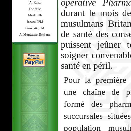
operative Pharm
Al-Kanz
The raise
durant le mois d
MuslimPh
musulmans Britan
Janaza PFM
Generation M
de santé des conse
Al Mouwassat Berkane
puissent jeûner 
soigner convenabl
santé en péril.
Pour la première 
une chaîne de ph
formé des pharm
succursales situé
population musul