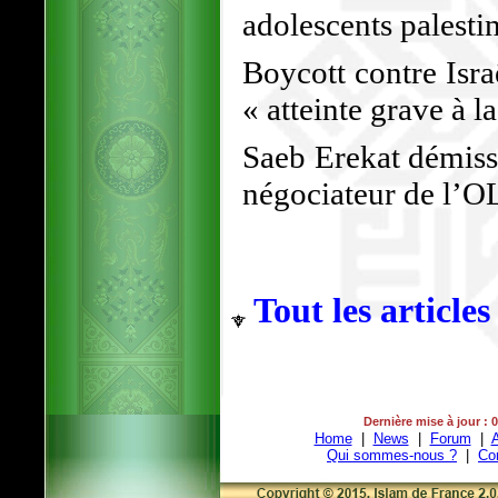
adolescents palesti
Boycott contre Isr
« atteinte grave à l
Saeb Erekat démiss
négociateur de l’O
Tout les articles
Dernière mise à jour : 
Home
|
News
|
Forum
|
A
Qui sommes-nous ?
|
Co