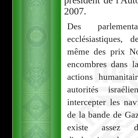
président de l'Auto
2007.
Des parlement
ecclésiastiques, 
même des prix No
encombres dans l
actions humanitai
autorités israé
intercepter les na
de la bande de Gaz
existe assez de