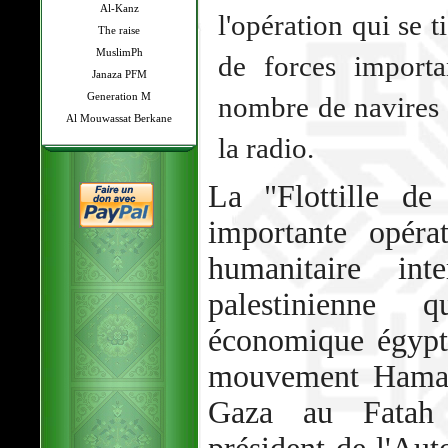
Al-Kanz
l'opération qui se t
The raise
MuslimPh
de forces import
Janaza PFM
Generation M
nombre de navires (
Al Mouwassat Berkane
la radio.
La "Flottille de
importante opéra
humanitaire inte
palestinienne 
économique égypto
mouvement Hamas 
Gaza au Fatah