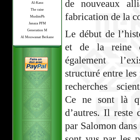
de nouveaux all
Al-Kanz
The raise
fabrication de la c
MuslimPh
Janaza PFM
Generation M
Le début de l’hi
Al Mouwassat Berkane
et de la reine
également l’ex
structuré entre les
recherches scien
Ce ne sont là q
d’autres. Il reste
par Salomon dans 
sont vus par les 