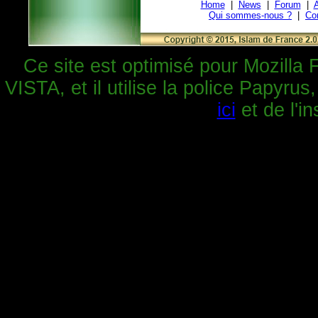
Home
|
News
|
Forum
|
A
Qui sommes-nous ?
|
Co
Ce site est optimisé pour Mozilla 
VISTA, et il utilise la police Papyrus
ici
et de l'in