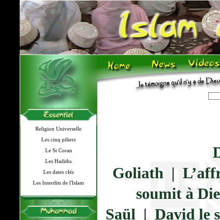
Religion Universelle
Les cinq piliers
D
Le St Coran
Les Hadiths
Goliath
|
L’aff
Les dates clés
Les Interdits de l'Islam
soumit à Di
Saül
|
David le 