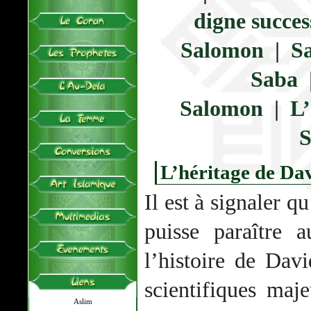
digne succes
Salomon
|
Sa
Saba
Salomon
|
L’
S
L’héritage de Da
Il est à signaler q
puisse paraître 
l’histoire de Dav
scientifiques maj
Aslim