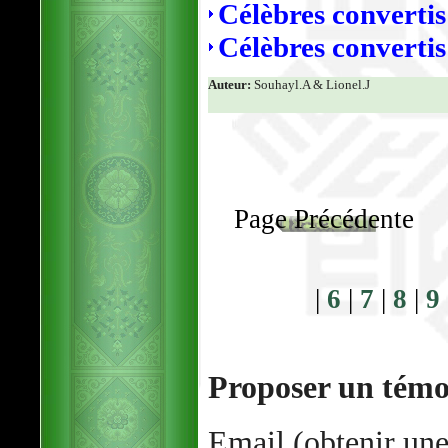
Célèbres converti
Célèbres converti
Auteur:
Souhayl.A & Lionel.J
Page Précédente
|
6
|
7
|
8
|
9
Proposer un tém
Email (obtenir une