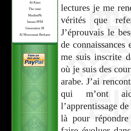
Al-Kanz
lectures je me ren
The raise
MuslimPh
vérités que ref
Janaza PFM
Generation M
J’éprouvais le be
Al Mouwassat Berkane
de connaissances e
me suis inscrite 
où je suis des cour
arabe. J’ai renco
qui m’ont ai
l’apprentissage de 
là pour répondre
faire évoluer da