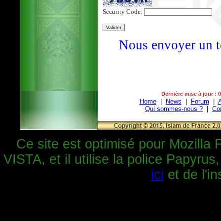
Security Code:
Nous envoyer un t
Dernière mise à jour : 
Home
|
News
|
Forum
|
A
Qui sommes-nous ?
|
Co
Ce site est optimisé pour Mozilla 
VISTA, et il utilise la police Papyrus
ici
et de l'in