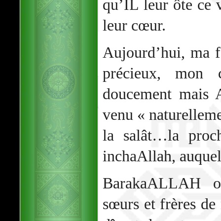
qu’IL leur ôte ce 
leur cœur.
Aujourd’hui, ma fo
précieux, mon c
doucement mais A
venu « naturellem
la salât…la proc
inchaAllah, auque
BarakaALLAH ou
sœurs et frères de