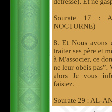
détresse). Et ne gas
Sourate 17 : 
NOCTURNE)
8. Et Nous avons 
traiter ses père et m
à M'associer, ce don
ne leur obéis pas”. 
alors Je vous in
faisiez.
Sourate 29 : AL