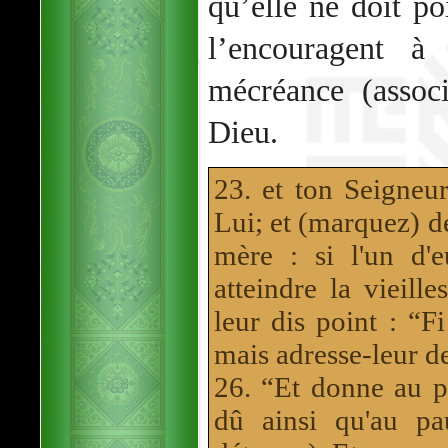
qu’elle ne doit po
l’encouragent à
mécréance (assoc
Dieu.
23. et ton Seigneur
Lui; et (marquez) de
mère : si l'un d'
atteindre la vieill
leur dis point : “F
mais adresse-leur d
26. “Et donne au pr
dû ainsi qu'au p