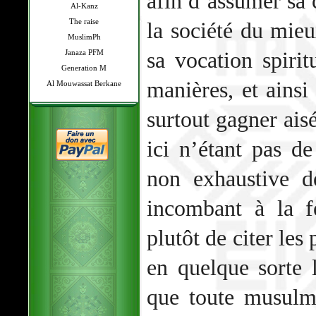
afin d’assumer sa 
Al-Kanz
The raise
la société du mieu
MuslimPh
sa vocation spirit
Janaza PFM
Generation M
manières, et ainsi 
Al Mouwassat Berkane
surtout gagner ais
ici n’étant pas de
non exhaustive d
incombant à la 
plutôt de citer les
en quelque sorte l
que toute musulm