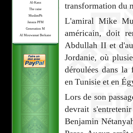
Al-Kanz
transformation du 
The raise
MuslimPh
L'amiral Mike Mul
Janaza PFM
Generation M
américain, doit r
Al Mouwassat Berkane
Abdullah II et d'a
Jordanie, où plusi
déroulées dans la 
en Tunisie et en Ég
Lors de son passage
devrait s'entreten
Benjamin Nétanyah