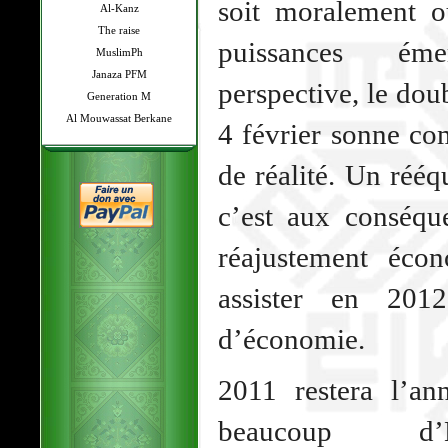
soit moralement o
Al-Kanz
The raise
puissances ém
MuslimPh
Janaza PFM
perspective, le dou
Generation M
Al Mouwassat Berkane
4 février sonne co
de réalité. Un rééqu
c’est aux conséqu
réajustement éco
assister en 201
d’économie.
2011 restera l’an
beaucoup d’Ét