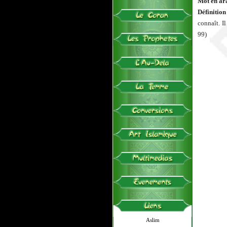
Mot en ara
Définitio
connaît. I
99)
Aslim