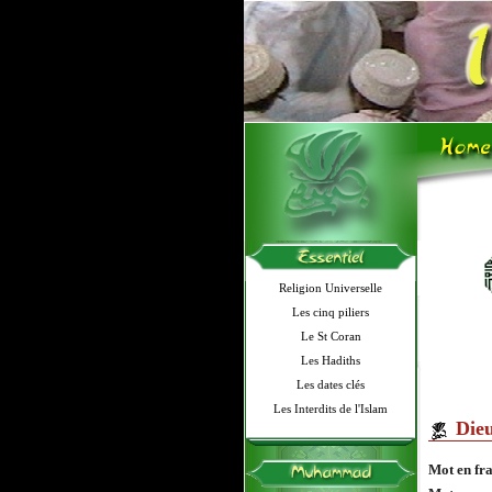
Religion Universelle
Les cinq piliers
Le St Coran
Les Hadiths
Les dates clés
Les Interdits de l'Islam
Die
Mot en fr