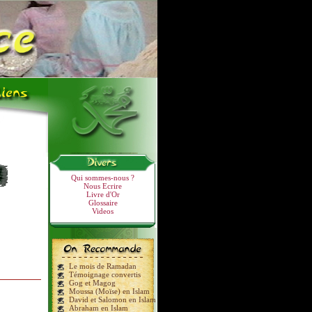
Qui sommes-nous ?
Nous Ecrire
Livre d'Or
Glossaire
Videos
Le mois de Ramadan
Témoignage convertis
Gog et Magog
Moussa (Moïse) en Islam
David et Salomon en Islam
Abraham en Islam