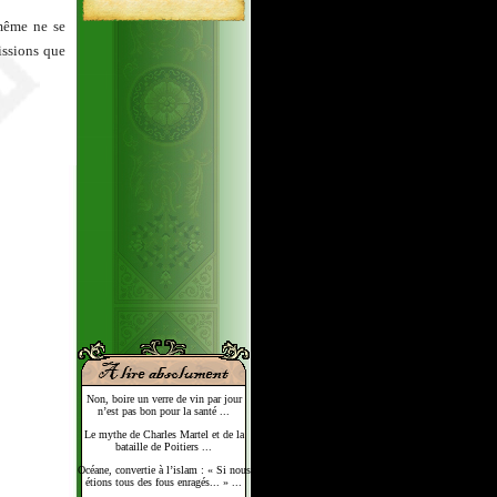
-même ne se
issions que
Non, boire un verre de vin par jour
n’est pas bon pour la santé ...
Le mythe de Charles Martel et de la
bataille de Poitiers ...
Océane, convertie à l’islam : « Si nous
étions tous des fous enragés... » ...