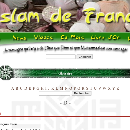
Glossaire
A
B
C
D
E
F
G
H
I
J
K
L
M
N
O
P
Q
R
S
T
U
V
W
X
Y
Z
- D -
u
ançais
Dieu