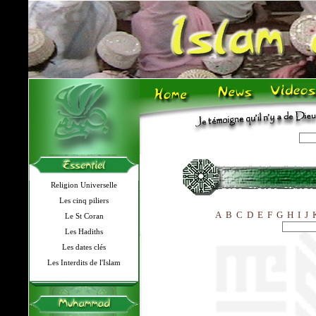
Religion Universelle
Les cinq piliers
A
B
C
D
E
F
G
H
I
J
Le St Coran
Les Hadiths
Les dates clés
Les Interdits de l'Islam