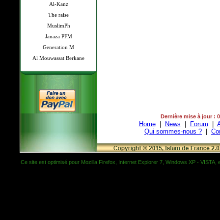
Al-Kanz
The raise
MuslimPh
Janaza PFM
Generation M
Al Mouwassat Berkane
Dernière mise à jour : 
Home
|
News
|
Forum
|
A
Qui sommes-nous ?
|
Co
Ce site est optimisé pour Mozilla Firefox, Internet Explorer 7, Windows XP - VISTA, et 